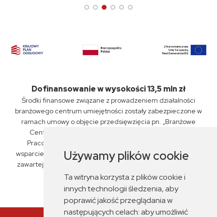
Dofinansowanie w wysokości 13,5 mln zł
Środki finansowe związane z prowadzeniem działalności
branżowego centrum umiejętności zostały zabezpieczone w
ramach umowy o objęcie przedsięwzięcia pn. „Branżowe
Centrum Umiejętności „PKP Intercity” S.A., Związku
Pracodawców Kolejowych oraz ZSP nr 6 w Siedlcach"
Używamy plików cookie
wsparciem z planu rozwojowego nr KPO/22/1/BCU/U/0029,
zawartej przez Miasto Siedlce z Fundacją Rozwoju Systemu
Edukacji dnia 14 czerwca 2023 r.
Ta witryna korzysta z plików cookie i
innych technologii śledzenia, aby
poprawić jakość przeglądania w
następujących celach:
aby umożliwić