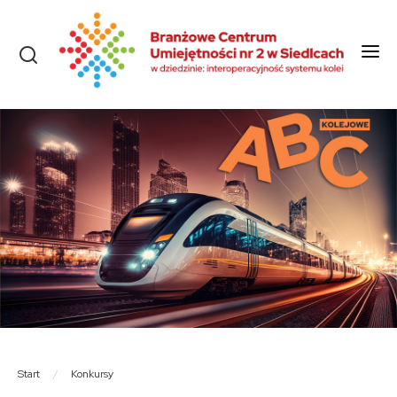
Start
O nas
Aktualności
Szkolenia i kursy
Olimpiady
Konkursy
Rekrutacja
Dokumenty
Start
/
Konkursy