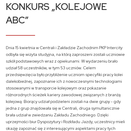
Kontakt
KONKURS „KOLEJOWE
ABC”
A
A
A
Dnia 15 kwietnia w Centrali i Zakładzie Zachodnim PKP Intercity
odbyła się wizyta studyjna, na którą zaproszeni zostali uczniowie
szkół podstawowych wraz z opiekunami. W wydarzeniu brało
udział 58 uczestników, w tym 53 uczniów. Celem
przedsięwzięcia było przybliżenie uczniom specyfiki pracy kolei
dalekobieżnej, zapoznanie ich z nowoczesnymi technologiami
stosowanymi w transporcie kolejowym oraz pokazanie
różnorodnych ścieżek kariery zawodowej związanych z branżą
kolejową. Biorący udział podzieleni zostali na dwie grupy - gdy
jedna z grup znajdowała się w Centrali, druga symultanicznie
brała udział w zwiedzaniu Zakładu Zachodniego. Dzięki
uprzejmości biur Dyspozytury i Rozkładu Jazdy, uczestnicy mieli
okazję zapoznać się z interesującymi aspektami pracy tych