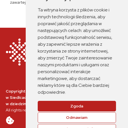
zawartej przez Miasto Siedlce z Fundacją Rozwoju Systemu
Edukacji dnia 14 czerwca 2023 r.
Ta witryna korzysta z plików cookie i
innych technologii śledzenia, aby
poprawić jakość przeglądania w
następujących celach:
aby umożliwić
podstawową funkcjonalność serwisu
,
aby zapewnić lepsze wrażenia z
korzystania ze strony internetowej
,
aby zmierzyć Twoje zainteresowanie
naszymi produktami i usługami oraz
personalizować interakcje
marketingowe
,
aby dostarczać
reklamy które są dla Ciebie bardziej
Copyrights © 2026 Branżowe Centrum Umiejętności nr 2
odpowiednie
.
w Siedlcach
w dziedzinie: interoperacyjność systemu kolei.
Zgoda
All rights reserved. Designed & powered by
Getsite.pl
Odmawiam