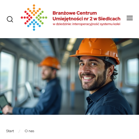
Start
O nas
Aktualności
Szkolenia i kursy
Olimpiady
Konkursy
Rekrutacja
Dokumenty
Start
/
O nas