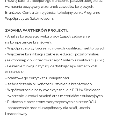
i rozwój kadr dla kolejowego transportu pasażerskiego oraz
wzmacnia pozytywny wizerunek zawodów kolejowych.
Branżowe Centra Umiejętności to kolejny punkt Programu
Współpracy ze Szkolnictwem.
ZADANIA PARTNERÓW PROJEKTU:
• Analiza kolejowego rynku pracy (zapotrzebowanie
na kompetencje branżowe).
• Współpraca przy tworzeniu nowych kwalifikacji sektorowych.
• Włączenie kwalifikacji z zakresu edukacji pozaformalnej
(sektorowej) do Zintegrowanego Systemu Kwalifikacji (ZSK).
• Pełnienie funkcji instytucji certyfikującej w ramach ZSK
w zakresie:
- branżowego certyfikatu umiejętności
- zaświadczenia o ukończeniu szkolenia branżowego.
• Współtworzenie bazy dydaktycznej dla BCU w Siedlcach
- tworzenie kursów i szkoleń oraz materiałów edukacyjnych.
• Budowanie partnerstw merytorycznych na rzecz BCU
- opracowanie modelu współpracy dla szkół, uczelni
i pracodawcy.