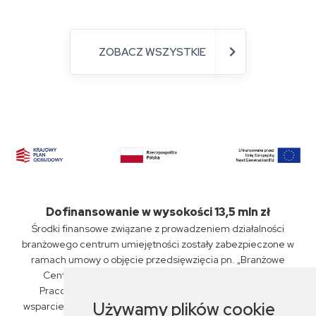
ZOBACZ WSZYSTKIE
Dofinansowanie w wysokości 13,5 mln zł
Środki finansowe związane z prowadzeniem działalności
branżowego centrum umiejętności zostały zabezpieczone w
ramach umowy o objęcie przedsięwzięcia pn. „Branżowe
Centrum Umiejętności „PKP Intercity” S.A., Związku
Pracodawców Kolejowych oraz ZSP nr 6 w Siedlcach"
Używamy plików cookie
wsparciem z planu rozwojowego nr KPO/22/1/BCU/U/0029,