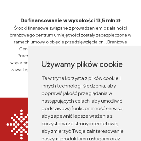
Dofinansowanie w wysokości 13,5 mln zł
Środki finansowe związane z prowadzeniem działalności
branżowego centrum umiejętności zostały zabezpieczone w
ramach umowy o objęcie przedsięwzięcia pn. „Branżowe
Centrum Umiejętności „PKP Intercity” S.A., Związku
Pracodawców Kolejowych oraz ZSP nr 6 w Siedlcach"
Używamy plików cookie
wsparciem z planu rozwojowego nr KPO/22/1/BCU/U/0029,
zawartej przez Miasto Siedlce z Fundacją Rozwoju Systemu
Edukacji dnia 14 czerwca 2023 r.
Ta witryna korzysta z plików cookie i
innych technologii śledzenia, aby
poprawić jakość przeglądania w
następujących celach:
aby umożliwić
podstawową funkcjonalność serwisu
,
aby zapewnić lepsze wrażenia z
korzystania ze strony internetowej
,
aby zmierzyć Twoje zainteresowanie
naszymi produktami i usługami oraz