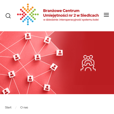
Start
O nas
Aktualności
Szkolenia i kursy
Olimpiady
Konkursy
Rekrutacja
Dokumenty
Start
/
O nas