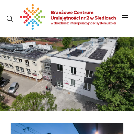
Start
O nas
Aktualności
Szkolenia i kursy
Olimpiady
Konkursy
Rekrutacja
Dokumenty