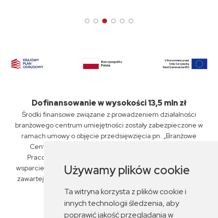
Dofinansowanie w wysokości 13,5 mln zł
Środki finansowe związane z prowadzeniem działalności
branżowego centrum umiejętności zostały zabezpieczone w
ramach umowy o objęcie przedsięwzięcia pn. „Branżowe
Centrum Umiejętności „PKP Intercity” S.A., Związku
Pracodawców Kolejowych oraz ZSP nr 6 w Siedlcach"
Używamy plików cookie
wsparciem z planu rozwojowego nr KPO/22/1/BCU/U/0029,
zawartej przez Miasto Siedlce z Fundacją Rozwoju Systemu
Edukacji dnia 14 czerwca 2023 r.
Ta witryna korzysta z plików cookie i
innych technologii śledzenia, aby
poprawić jakość przeglądania w