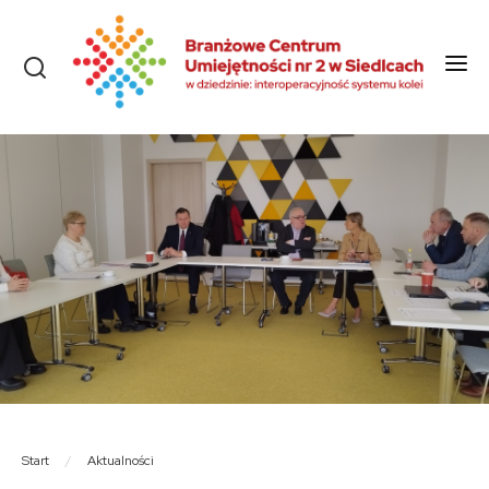
Start
O nas
Aktualności
Szkolenia i kursy
Olimpiady
Konkursy
Rekrutacja
Dokumenty
Start
/
Aktualności