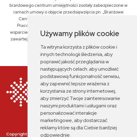
branżowego centrum umiejętności zostały zabezpieczone w
ramach umowy o objęcie przedsięwzięcia pn. „Branżowe
Centrum Umiejętności „PKP Intercity” S.A., Związku
Pracodawców Kolejowych oraz ZSP nr 6 w Siedlcach"
Używamy plików cookie
wsparciem z planu rozwojowego nr KPO/22/1/BCU/U/0029,
zawartej przez Miasto Siedlce z Fundacją Rozwoju Systemu
Edukacji dnia 14 czerwca 2023 r.
Ta witryna korzysta z plików cookie i
innych technologii śledzenia, aby
poprawić jakość przeglądania w
następujących celach:
aby umożliwić
podstawową funkcjonalność serwisu
,
aby zapewnić lepsze wrażenia z
korzystania ze strony internetowej
,
aby zmierzyć Twoje zainteresowanie
naszymi produktami i usługami oraz
personalizować interakcje
marketingowe
,
aby dostarczać
reklamy które są dla Ciebie bardziej
Copyrights © 2026 Branżowe Centrum Umiejętności nr 2
odpowiednie
.