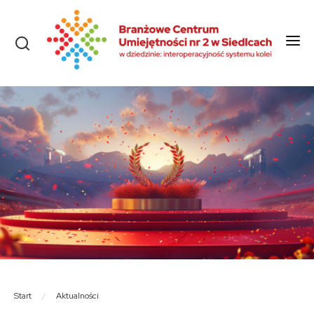
Start
O nas
Aktualności
Szkolenia i kursy
Olimpiady
Konkursy
Rekrutacja
Dokumenty
Start
/
Aktualności