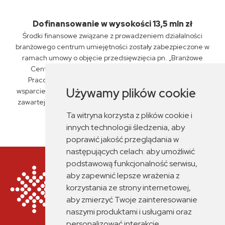
Dofinansowanie w wysokości 13,5 mln zł
Środki finansowe związane z prowadzeniem działalności
branżowego centrum umiejętności zostały zabezpieczone w
ramach umowy o objęcie przedsięwzięcia pn. „Branżowe
Centrum Umiejętności „PKP Intercity” S.A., Związku
Pracodawców Kolejowych oraz ZSP nr 6 w Siedlcach"
Używamy plików cookie
wsparciem z planu rozwojowego nr KPO/22/1/BCU/U/0029,
zawartej przez Miasto Siedlce z Fundacją Rozwoju Systemu
Edukacji dnia 14 czerwca 2023 r.
Ta witryna korzysta z plików cookie i
innych technologii śledzenia, aby
poprawić jakość przeglądania w
następujących celach:
aby umożliwić
podstawową funkcjonalność serwisu
,
aby zapewnić lepsze wrażenia z
korzystania ze strony internetowej
,
aby zmierzyć Twoje zainteresowanie
naszymi produktami i usługami oraz
personalizować interakcje