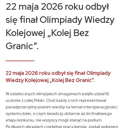
Kontakt
22 maja 2026 roku odbył
się finał Olimpiady Wiedzy
A
A
A
Kolejowej „Kolej Bez
Granic”.
22 maja 2026 roku odbył się finał Olimpiady
Wiedzy Kolejowej „Kolej Bez Granic”.
W ostatecznych olimpijskich zmaganiach wzięło udział 16
uczniów z całej Polski. Choć każdy z nich reprezentował
ponadprzeciętny poziom wiedzy na temat interoperacyjności
systemu kolei, o czym świadczy dotarcie aż do finałowego
etapu konkursu, nie wszyscy mogli stanąć na podium.
Po długich obradach i rzetelnej pracy komisji, zostali wyłonieni