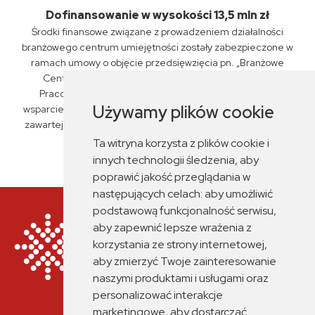
Dofinansowanie w wysokości 13,5 mln zł
Środki finansowe związane z prowadzeniem działalności
branżowego centrum umiejętności zostały zabezpieczone w
ramach umowy o objęcie przedsięwzięcia pn. „Branżowe
Centrum Umiejętności „PKP Intercity” S.A., Związku
Pracodawców Kolejowych oraz ZSP nr 6 w Siedlcach"
Używamy plików cookie
wsparciem z planu rozwojowego nr KPO/22/1/BCU/U/0029,
zawartej przez Miasto Siedlce z Fundacją Rozwoju Systemu
Edukacji dnia 14 czerwca 2023 r.
Ta witryna korzysta z plików cookie i
innych technologii śledzenia, aby
poprawić jakość przeglądania w
następujących celach:
aby umożliwić
podstawową funkcjonalność serwisu
,
aby zapewnić lepsze wrażenia z
korzystania ze strony internetowej
,
aby zmierzyć Twoje zainteresowanie
naszymi produktami i usługami oraz
personalizować interakcje
marketingowe
,
aby dostarczać