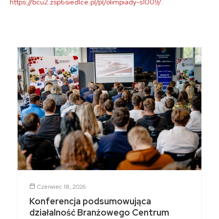
https://bcu2.zsp6siedlce.pl/pl/olimpiady-s1009/.
Czerwiec 18, 2026
Konferencja podsumowująca
działalność Branżowego Centrum