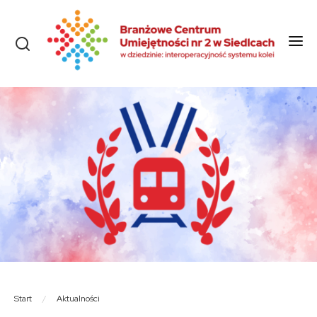
Start
O nas
Aktualności
Szkolenia i kursy
Olimpiady
Konkursy
Rekrutacja
Dokumenty
Start
/
Aktualności