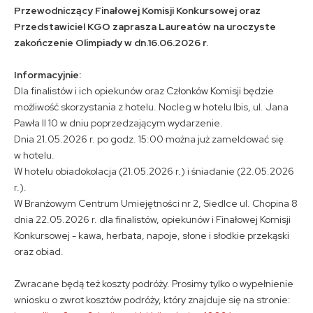
Przewodniczący Finałowej Komisji Konkursowej oraz
Przedstawiciel KGO zaprasza Laureatów na uroczyste
zakończenie Olimpiady w dn.16.06.2026 r.
Informacyjnie:
Dla finalistów i ich opiekunów oraz Członków Komisji będzie
możliwość skorzystania z hotelu. Nocleg w hotelu Ibis, ul. Jana
Pawła II 10 w dniu poprzedzającym wydarzenie.
Dnia 21.05.2026 r. po godz. 15:00 można już zameldować się
w hotelu.
W hotelu obiadokolacja (21.05.2026 r.) i śniadanie (22.05.2026
r.).
W Branżowym Centrum Umiejętności nr 2, Siedlce ul. Chopina 8
dnia 22.05.2026 r. dla finalistów, opiekunów i Finałowej Komisji
Konkursowej - kawa, herbata, napoje, słone i słodkie przekąski
oraz obiad.
Zwracane będą też koszty podróży. Prosimy tylko o wypełnienie
wniosku o zwrot kosztów podróży, który znajduje się na stronie: