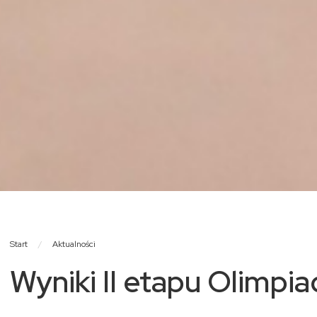
Start
/
Aktualności
Wyniki II etapu Olimp