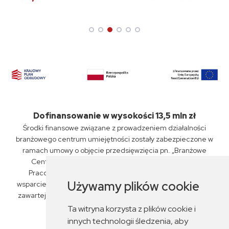
Dofinansowanie w wysokości 13,5 mln zł
Środki finansowe związane z prowadzeniem działalności
branżowego centrum umiejętności zostały zabezpieczone w
ramach umowy o objęcie przedsięwzięcia pn. „Branżowe
Centrum Umiejętności „PKP Intercity” S.A., Związku
Pracodawców Kolejowych oraz ZSP nr 6 w Siedlcach"
Używamy plików cookie
wsparciem z planu rozwojowego nr KPO/22/1/BCU/U/0029,
zawartej przez Miasto Siedlce z Fundacją Rozwoju Systemu
Edukacji dnia 14 czerwca 2023 r.
Ta witryna korzysta z plików cookie i
innych technologii śledzenia, aby