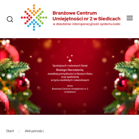
Start
O nas
Aktualności
Szkolenia i kursy
Olimpiady
Konkursy
Rekrutacja
Dokumenty
Start
/
Aktualności