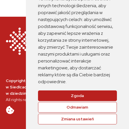
innych technologii śledzenia, aby
poprawić jakość przeglądania w
następujących celach:
aby umożliwić
podstawową funkcjonalność serwisu
,
aby zapewnić lepsze wrażenia z
korzystania ze strony internetowej
,
aby zmierzyć Twoje zainteresowanie
naszymi produktami i usługami oraz
personalizować interakcje
marketingowe
,
aby dostarczać
reklamy które są dla Ciebie bardziej
Copyrights © 2026 Branżowe Centrum Umiejętności nr 2
odpowiednie
.
w Siedlcach
w dziedzinie: interoperacyjność systemu kolei.
Zgoda
All rights reserved. Designed & powered by
Getsite.pl
Odmawiam
Zmiana ustawień