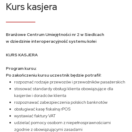
Kontakt
Kurs kasjera
A
A
A
Branżowe Centrum Umiejętności nr 2 w Siedlcach
w dziedzinie interoperacyjność systemu kolei
KURS KASJERA
Program kursu:
Po zakończeniu kursu uczestnik będzie potrafił:
rozpoznać rodzaje przewozów i przewoźników pasażerskich
stosować standardy obsługi klienta obowiązujące dla
kasjerów i doradców klienta
rozpoznawać zabezpieczenia polskich banknotów
obsługiwać kasę fiskalną rPOS
wystawiać faktury VAT
udzielać pomocy osobom z niepełnosprawnościami
zgodnie z obowiązującymi zasadami