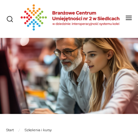
Start
O nas
Aktualności
Szkolenia i kursy
Olimpiady
Konkursy
Rekrutacja
Dokumenty
Start
/
Szkolenia i kursy