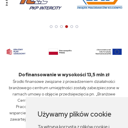
Dofinansowanie w wysokości 13,5 mln zł
Środki finansowe związane z prowadzeniem działalności
branżowego centrum umiejętności zostały zabezpieczone w
ramach umowy o objęcie przedsięwzięcia pn. „Branżowe
Centrum Umiejętności „PKP Intercity” S.A., Związku
Pracodawców Kolejowych oraz ZSP nr 6 w Siedlcach"
Używamy plików cookie
wsparciem z planu rozwojowego nr KPO/22/1/BCU/U/0029,
zawartej przez Miasto Siedlce z Fundacją Rozwoju Systemu
Edukacji dnia 14 czerwca 2023 r.
Ta witryna korzysta z plików cookie i