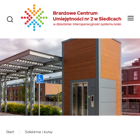
Start
O nas
Aktualności
Szkolenia i kursy
Olimpiady
Konkursy
Rekrutacja
Dokumenty
Start
/
Szkolenia i kursy