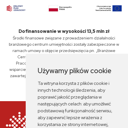
Dofinansowanie w wysokości 13,5 mln zł
Środki finansowe związane z prowadzeniem działalności
branżowego centrum umiejętności zostały zabezpieczone w
ramach umowy o objęcie przedsięwzięcia pn. „Branżowe
Centrum Umiejętności „PKP Intercity” S.A., Związku
Pracodawców Kolejowych oraz ZSP nr 6 w Siedlcach"
Używamy plików cookie
wsparciem z planu rozwojowego nr KPO/22/1/BCU/U/0029,
zawartej przez Miasto Siedlce z Fundacją Rozwoju Systemu
Edukacji dnia 14 czerwca 2023 r.
Ta witryna korzysta z plików cookie i
innych technologii śledzenia, aby
poprawić jakość przeglądania w
następujących celach:
aby umożliwić
podstawową funkcjonalność serwisu
,
aby zapewnić lepsze wrażenia z
korzystania ze strony internetowej
,