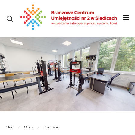
Start
O nas
Aktualności
Szkolenia i kursy
Olimpiady
Konkursy
Rekrutacja
Dokumenty
Start
/
O nas
/
Pracownie