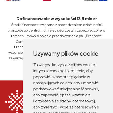
Dofinansowanie w wysokości 13,5 mln zł
Środki finansowe związane z prowadzeniem działalności
branżowego centrum umiejętności zostały zabezpieczone w
ramach umowy o objęcie przedsięwzięcia pn. „Branżowe
Centrum Umiejętności „PKP Intercity” S.A., Związku
Pracodawców Kolejowych oraz ZSP nr 6 w Siedlcach"
Używamy plików cookie
wsparciem z planu rozwojowego nr KPO/22/1/BCU/U/0029,
zawartej przez Miasto Siedlce z Fundacją Rozwoju Systemu
Edukacji dnia 14 czerwca 2023 r.
Ta witryna korzysta z plików cookie i
innych technologii śledzenia, aby
poprawić jakość przeglądania w
następujących celach:
aby umożliwić
podstawową funkcjonalność serwisu
,
aby zapewnić lepsze wrażenia z
korzystania ze strony internetowej
,
aby zmierzyć Twoje zainteresowanie