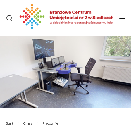
Start
O nas
Aktualności
Szkolenia i kursy
Olimpiady
Konkursy
Rekrutacja
Dokumenty
Start
/
O nas
/
Pracownie