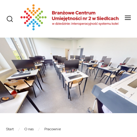
Start
O nas
Aktualności
Szkolenia i kursy
Olimpiady
Konkursy
Rekrutacja
Dokumenty
Start
/
O nas
/
Pracownie