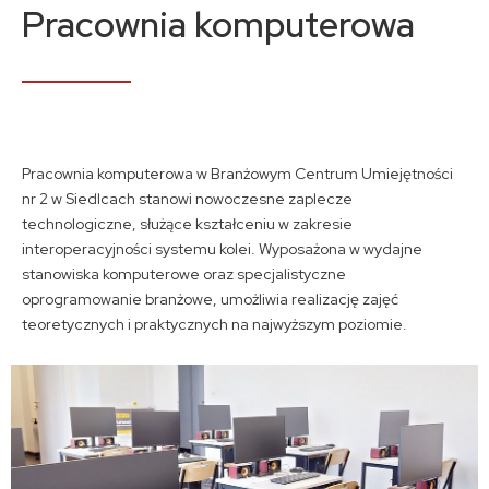
Kontakt
Pracownia komputerowa
A
A
A
Pracownia komputerowa w Branżowym Centrum Umiejętności
nr 2 w Siedlcach stanowi nowoczesne zaplecze
technologiczne, służące kształceniu w zakresie
interoperacyjności systemu kolei. Wyposażona w wydajne
stanowiska komputerowe oraz specjalistyczne
oprogramowanie branżowe, umożliwia realizację zajęć
teoretycznych i praktycznych na najwyższym poziomie.