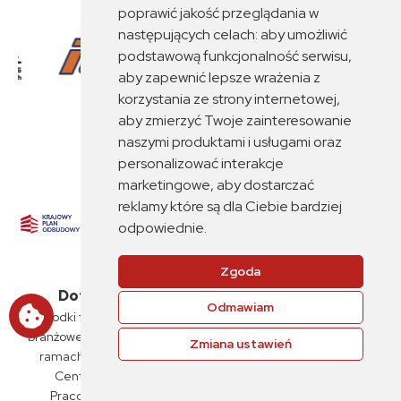
poprawić jakość przeglądania w
następujących celach:
aby umożliwić
podstawową funkcjonalność serwisu
,
aby zapewnić lepsze wrażenia z
korzystania ze strony internetowej
,
aby zmierzyć Twoje zainteresowanie
naszymi produktami i usługami oraz
personalizować interakcje
marketingowe
,
aby dostarczać
reklamy które są dla Ciebie bardziej
odpowiednie
.
Zgoda
Dofinansowanie w wysokości 13,5 mln zł
Odmawiam
Środki finansowe związane z prowadzeniem działalności
branżowego centrum umiejętności zostały zabezpieczone w
Zmiana ustawień
ramach umowy o objęcie przedsięwzięcia pn. „Branżowe
Centrum Umiejętności „PKP Intercity” S.A., Związku
Pracodawców Kolejowych oraz ZSP nr 6 w Siedlcach"