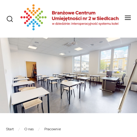
Start
O nas
Aktualności
Szkolenia i kursy
Olimpiady
Konkursy
Rekrutacja
Dokumenty
Start
/
O nas
/
Pracownie