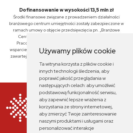
Dofinansowanie w wysokości 13,5 mln zł
Środki finansowe związane z prowadzeniem działalności
branżowego centrum umiejętności zostały zabezpieczone w
ramach umowy o objęcie przedsięwzięcia pn. „Branżowe
Centrum Umiejętności „PKP Intercity” S.A., Związku
Pracodawców Kolejowych oraz ZSP nr 6 w Siedlcach"
Używamy plików cookie
wsparciem z planu rozwojowego nr KPO/22/1/BCU/U/0029,
zawartej przez Miasto Siedlce z Fundacją Rozwoju Systemu
Edukacji dnia 14 czerwca 2023 r.
Ta witryna korzysta z plików cookie i
innych technologii śledzenia, aby
poprawić jakość przeglądania w
następujących celach:
aby umożliwić
podstawową funkcjonalność serwisu
,
aby zapewnić lepsze wrażenia z
korzystania ze strony internetowej
,
aby zmierzyć Twoje zainteresowanie
naszymi produktami i usługami oraz
personalizować interakcje